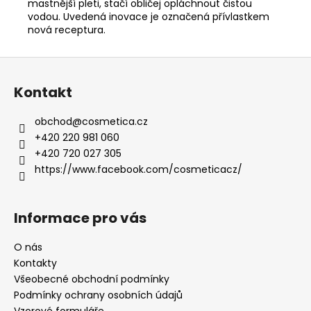
mastnější pleti, stačí obličej opláchnout čistou
vodou. Uvedená inovace je označená přívlastkem
nová receptura.
Z
á
Kontakt
p
a
obchod
@
cosmetica.cz
t
+420 220 981 060
í
+420 720 027 305
https://www.facebook.com/cosmeticacz/
Informace pro vás
O nás
Kontakty
Všeobecné obchodní podmínky
Podmínky ochrany osobních údajů
Vzorové formuláře