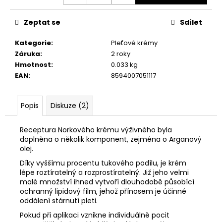
č
u
j
Zeptat se
Sdílet
e
Kategorie
:
Pleťové krémy
m
Záruka
:
2 roky
e
Hmotnost
:
0.033 kg
EAN
:
8594007051117
PLEŤOVÉ
MLÉKO
OLIVOVÉ
Popis
Diskuze (2)
69
Kč
Receptura Norkového krému výživného byla
doplněna o několik komponent, zejména o Arganový
olej.
Díky vyššímu procentu tukového podílu, je krém
lépe roztíratelný a rozprostíratelný. Již jeho velmi
malé množství ihned vytvoří dlouhodobě působící
ochranný lipidový film, jehož přínosem je účinné
oddálení stárnutí pleti.
Pokud při aplikaci vznikne individuálně pocit