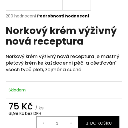
a
j
Průměrné
200 hodnocení
Podrobnosti hodnocení
í
hodnocení
Norkový krém výživný
produktu
t
je
?
nová receptura
3,8
z
5
hvězdiček.
Norkový krém výživný nová receptura je mastný
pleťový krém ke každodenní péči a ošetřování
HLEDAT
všech typů pleti, zejména suché.
Skladem
D
o
75 Kč
p
/ ks
o
61,98 Kč bez DPH
r
Měrná
u
DO KOŠÍKU
cena: